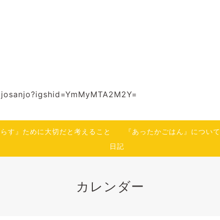
no.josanjo?igshid=YmMyMTA2M2Y=
暮らす』ために大切だと考えること
『あったかごはん』につい
日記
カレンダー